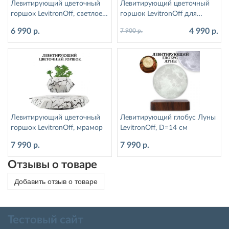
Левитирующий цветочный
Левитирующий цветочный
горшок LevitronOff, светлое
горшок LevitronOff для
дерево
растений дерево
6 990 р.
4 990 р.
7 900 р.
Левитирующий цветочный
Левитирующий глобус Луны
горшок LevitronOff, мрамор
LevitronOff, D=14 см
7 990 р.
7 990 р.
Отзывы о товаре
Добавить отзыв о товаре
Тестовый сайт